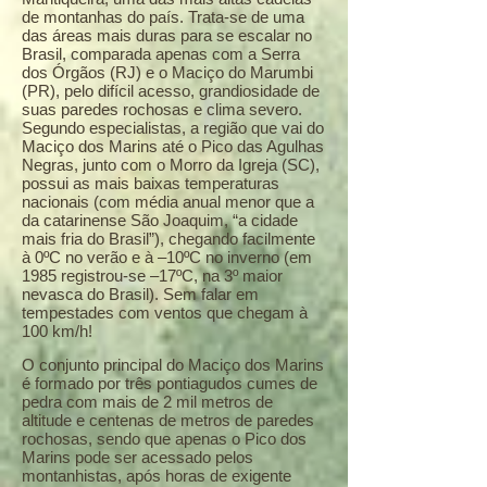
de montanhas do país. Trata-se de uma
das áreas mais duras para se escalar no
Brasil, comparada apenas com a Serra
dos Órgãos (RJ) e o Maciço do Marumbi
(PR), pelo difícil acesso, grandiosidade de
suas paredes rochosas e clima severo.
Segundo especialistas, a região que vai do
Maciço dos Marins até o Pico das Agulhas
Negras, junto com o Morro da Igreja (SC),
possui as mais baixas temperaturas
nacionais (com média anual menor que a
da catarinense São Joaquim, “a cidade
mais fria do Brasil”), chegando facilmente
à 0ºC no verão e à –10ºC no inverno (em
1985 registrou-se –17ºC, na 3º maior
nevasca do Brasil). Sem falar em
tempestades com ventos que chegam à
100 km/h!
O conjunto principal do Maciço dos Marins
é formado por três pontiagudos cumes de
pedra com mais de 2 mil metros de
altitude e centenas de metros de paredes
rochosas, sendo que apenas o Pico dos
Marins pode ser acessado pelos
montanhistas, após horas de exigente