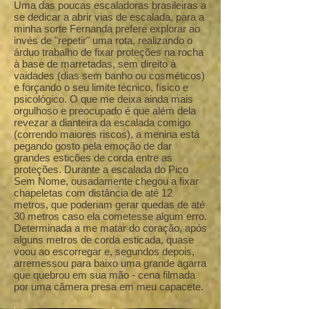
Uma das poucas escaladoras brasileiras a
se dedicar a abrir vias de escalada, para a
minha sorte Fernanda prefere explorar ao
invés de "repetir" uma rota, realizando o
árduo trabalho de fixar proteções na rocha
à base de marretadas, sem direito à
vaidades (dias sem banho ou cosméticos)
e forçando o seu limite técnico, físico e
psicológico. O que me deixa ainda mais
orgulhoso e preocupado é que além dela
revezar a dianteira da escalada comigo
(correndo maiores riscos), a menina está
pegando gosto pela emoção de dar
grandes esticões de corda entre as
proteções. Durante a escalada do Pico
Sem Nome, ousadamente chegou a fixar
chapeletas com distância de até 12
metros, que poderiam gerar quedas de até
30 metros caso ela cometesse algum erro.
Determinada a me matar do coração, após
alguns metros de corda esticada, quase
voou ao escorregar e, segundos depois,
arremessou para baixo uma grande agarra
que quebrou em sua mão - cena filmada
por uma câmera presa em meu capacete.