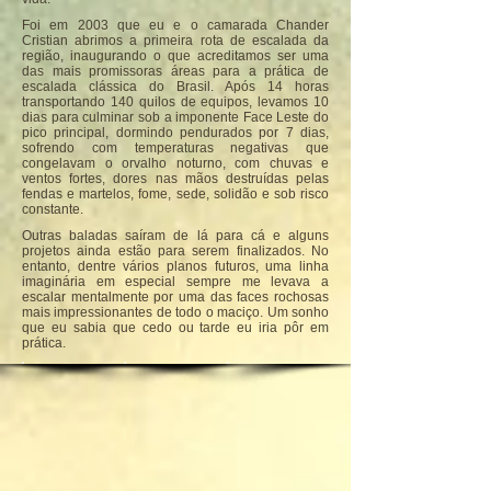
Foi em 2003 que eu e o camarada Chander
Cristian abrimos a primeira rota de escalada da
região, inaugurando o que acreditamos ser uma
das mais promissoras áreas para a prática de
escalada clássica do Brasil. Após 14 horas
transportando 140 quilos de equipos, levamos 10
dias para culminar sob a imponente Face Leste do
pico principal, dormindo pendurados por 7 dias,
sofrendo com temperaturas negativas que
congelavam o orvalho noturno, com chuvas e
ventos fortes, dores nas mãos destruídas pelas
fendas e martelos, fome, sede, solidão e sob risco
constante.
Outras baladas saíram de lá para cá e alguns
projetos ainda estão para serem finalizados. No
entanto, dentre vários planos futuros, uma linha
imaginária em especial sempre me levava a
escalar mentalmente por uma das faces rochosas
mais impressionantes de todo o maciço. Um sonho
que eu sabia que cedo ou tarde eu iria pôr em
prática.