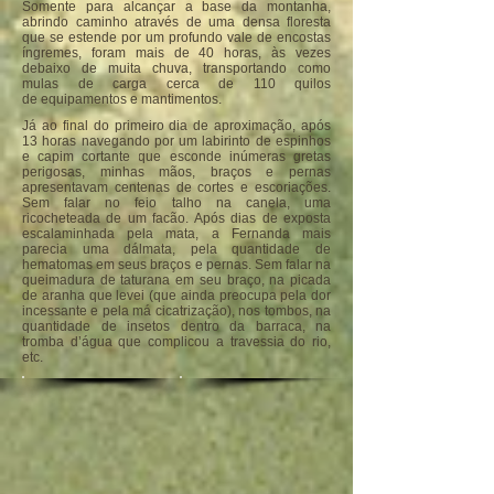
Somente para alcançar a base da montanha,
abrindo caminho através de uma densa floresta
que se estende por um profundo vale de encostas
íngremes, foram mais de 40 horas, às vezes
debaixo de muita chuva, transportando como
mulas de carga cerca de 110 quilos
de equipamentos e mantimentos.
Já ao final do primeiro dia de aproximação, após
13 horas navegando por um labirinto de espinhos
e capim cortante que esconde inúmeras gretas
perigosas, minhas mãos, braços e pernas
apresentavam centenas de cortes e escoriações.
Sem falar no feio talho na canela, uma
ricocheteada de um facão. Após dias de exposta
escalaminhada pela mata, a Fernanda mais
parecia uma dálmata, pela quantidade de
hematomas em seus braços e pernas. Sem falar na
queimadura de taturana em seu braço, na picada
de aranha que levei (que ainda preocupa pela dor
incessante e pela má cicatrização), nos tombos, na
quantidade de insetos dentro da barraca, na
tromba d’água que complicou a travessia do rio,
etc.