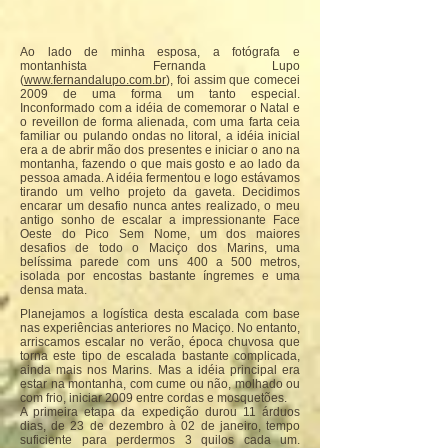
Ao lado de minha esposa, a fotógrafa e
montanhista Fernanda Lupo
(
www.fernandalupo.com.br
), foi assim que comecei
2009 de uma forma um tanto especial.
Inconformado com a idéia de comemorar o Natal e
o reveillon de forma alienada, com uma farta ceia
familiar ou pulando ondas no litoral, a idéia inicial
era a de abrir mão dos presentes e iniciar o ano na
montanha, fazendo o que mais gosto e ao lado da
pessoa amada. A idéia fermentou e logo estávamos
tirando um velho projeto da gaveta. Decidimos
encarar um desafio nunca antes realizado, o meu
antigo sonho de escalar a impressionante Face
Oeste do Pico Sem Nome, um dos maiores
desafios de todo o Maciço dos Marins, uma
belíssima parede com uns 400 a 500 metros,
isolada por encostas bastante íngremes e uma
densa mata.
Planejamos a logística desta escalada com base
nas experiências anteriores no Maciço. No entanto,
arriscamos escalar no verão, época chuvosa que
torna este tipo de escalada bastante complicada,
ainda mais nos Marins. Mas a idéia principal era
estar na montanha, com cume ou não, molhado ou
com frio, iniciar 2009 entre cordas e mosquetões.
A primeira etapa da expedição durou 11 árduos
dias, de 23 de dezembro à 02 de janeiro, tempo
suficiente para perdermos 3 quilos cada um.