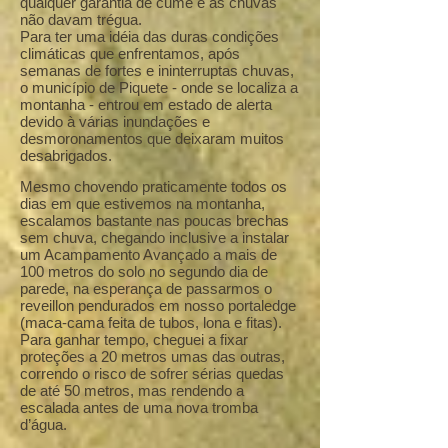
qualquer garantia de cume e as chuvas
não davam trégua.
Para ter uma idéia das duras condições
climáticas que enfrentamos, após
semanas de fortes e ininterruptas chuvas,
o município de Piquete - onde se localiza a
montanha - entrou em estado de alerta
devido à várias inundações e
desmoronamentos que deixaram muitos
desabrigados.
Mesmo chovendo praticamente todos os
dias em que estivemos na montanha,
escalamos bastante nas poucas brechas
sem chuva, chegando inclusive a instalar
um Acampamento Avançado a mais de
100 metros do solo no segundo dia de
parede, na esperança de passarmos o
reveillon pendurados em nosso portaledge
(maca-cama feita de tubos, lona e fitas).
Para ganhar tempo, cheguei a fixar
proteções a 20 metros umas das outras,
correndo o risco de sofrer sérias quedas
de até 50 metros, mas rendendo a
escalada antes de uma nova tromba
d’água.