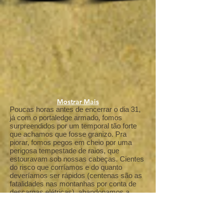
Mostrar Mais
Poucas horas antes de encerrar o dia 31,
já com o portaledge armado, fomos
surpreendidos por um temporal tão forte
que achamos que fosse granizo. Pra
piorar, fomos pegos em cheio por uma
perigosa tempestade de raios, que
estouravam sob nossas cabeças. Cientes
do risco que corríamos e do quanto
deveríamos ser rápidos (centenas são as
fatalidades nas montanhas por conta de
descargas elétricas), abandonamos a
parede o mais rápido que foi possível -
levamos uma hora para descer, sob frio e
fome, com cargueiras pesadas e tendo