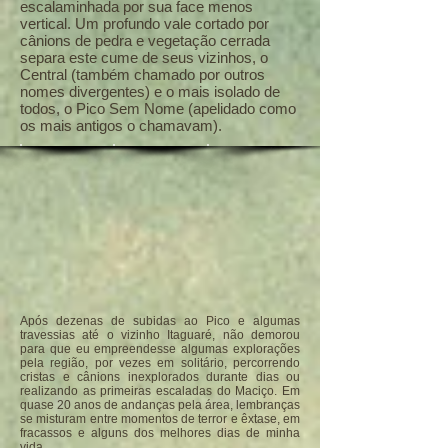
escalaminhada por sua face menos
vertical. Um profundo vale cortado por
cânions de pedra e vegetação cerrada
separa este cume de seus vizinhos, o
Central (também chamado por outros
nomes divergentes) e o mais isolado de
todos, o Pico Sem Nome (apelidado como
os mais antigos o chamavam).
Após dezenas de subidas ao Pico e algumas
travessias até o vizinho Itaguaré, não demorou
para que eu empreendesse algumas explorações
pela região, por vezes em solitário, percorrendo
cristas e cânions inexplorados durante dias ou
realizando as primeiras escaladas do Maciço. Em
quase 20 anos de andanças pela área, lembranças
se misturam entre momentos de terror e êxtase, em
fracassos e alguns dos melhores dias de minha
vida.