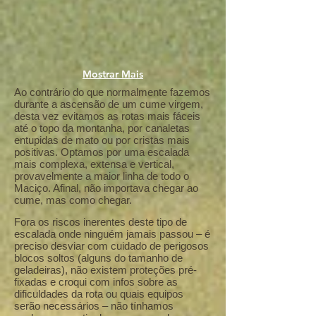
Mostrar Mais
Ao contrário do que normalmente fazemos
durante a ascensão de um cume virgem,
desta vez evitamos as rotas mais fáceis
até o topo da montanha, por canaletas
entupidas de mato ou por cristas mais
positivas. Optamos por uma escalada
mais complexa, extensa e vertical,
provavelmente a maior linha de todo o
Maciço. Afinal, não importava chegar ao
cume, mas como chegar.
Fora os riscos inerentes deste tipo de
escalada onde ninguém jamais passou – é
preciso desviar com cuidado de perigosos
blocos soltos (alguns do tamanho de
geladeiras), não existem proteções pré-
fixadas e croqui com infos sobre as
dificuldades da rota ou quais equipos
serão necessários – não tínhamos