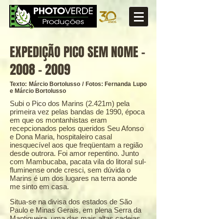
EXPEDIÇÃO PICO SEM NOME -
2008 - 2009
Texto: Márcio Bortolusso / Fotos: Fernanda Lupo
e Márcio Bortolusso
Subi o Pico dos Marins (2.421m) pela
primeira vez pelas bandas de 1990, época
em que os montanhistas eram
recepcionados pelos queridos Seu Afonso
e Dona Maria, hospitaleiro casal
inesquecível aos que freqüentam a região
desde outrora. Foi amor repentino. Junto
com Mambucaba, pacata vila do litoral sul-
fluminense onde cresci, sem dúvida o
Marins é um dos lugares na terra aonde
me sinto em casa.
Situa-se na divisa dos estados de São
Paulo e Minas Gerais, em plena Serra da
Mantiqueira, uma das mais altas cadeias