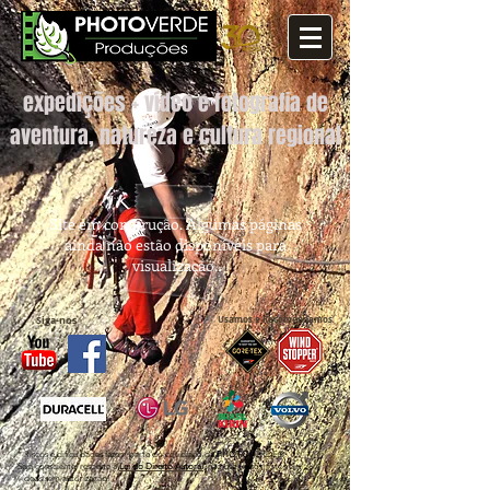
expedições + vídeo e fotografia de
aventura, natureza e cultura regional
Site em construção. Algumas páginas
ainda não estão disponíveis para
visualização.
Siga-nos
Usamos e Recomendamos
* Riscos e dificuldades fazem parte do cotidiano da
PHOTO
VERDE®.
Seja consciente, respeite a
Lei do Direito Autoral
, não use textos, fotos e
vídeos sem autorização!